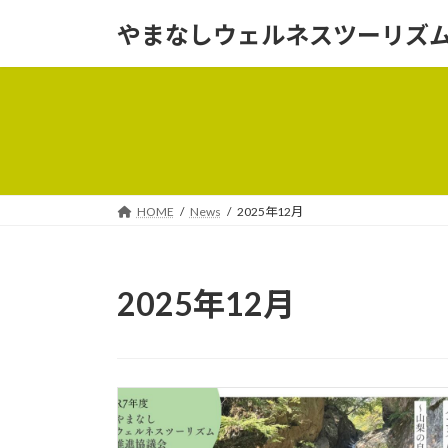
コ
ナ
やまなしウェルネスツーリズ
ン
ビ
テ
ゲ
ン
ー
ツ
シ
へ
ョ
ス
ン
キ
に
ッ
移
HOME
News
2025年12月
プ
動
2025年12月